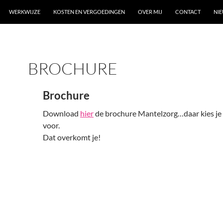
WERKWIJZE
KOSTEN EN VERGOEDINGEN
OVER MIJ
CONTACT
NI
BROCHURE
Brochure
Download
hier
de brochure Mantelzorg…daar kies je 
voor.
Dat overkomt je!